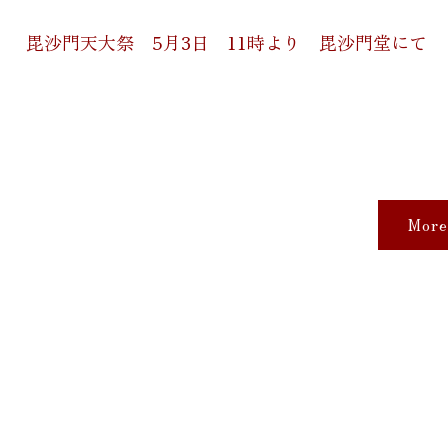
毘沙門天大祭 5月3日 11時より 毘沙門堂にて
More