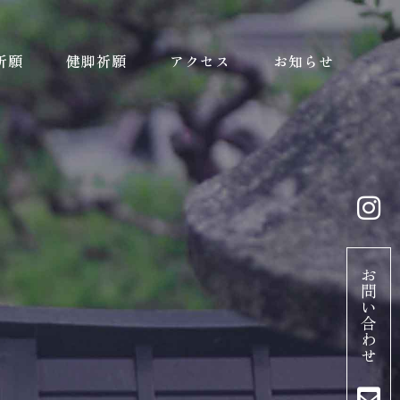
祈願
健脚祈願
アクセス
お知らせ
お
問
い
合
わ
せ