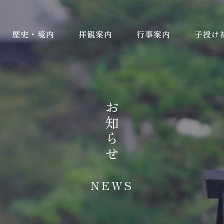
歴史・境内
拝観案内
行事案内
子授け
お知らせ
NEWS