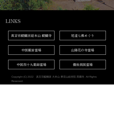
LINKS
真言宗醍醐派総本山 醍醐寺
尾道七佛めぐり
中国観音霊場
山陽花の寺霊場
中国四十九薬師霊場
備後西国霊場
Copyright (C) 2022
真言宗醍醐派 大本山 摩尼山総持院 西國寺.
All Rights
Reserved.