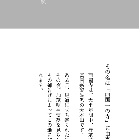
その名は「西国一の寺」に由来する尾道西國寺
そ
の
御
告
げ
に
よ
っ
て
こ
の
地
に
開
山
し
た
と
言
い
伝
え
ら
れ
ま
す
。
その夜、加茂明神霊夢を見られ、
ある日、尾道に立ち寄られた行脚の中の行基は、
真言宗醍醐派の大本山です。
西國寺は、天平年間中、行基菩薩創建と伝えられる