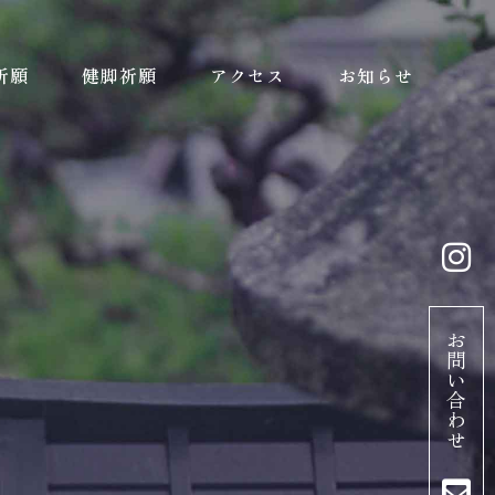
祈願
健脚祈願
アクセス
お知らせ
お
問
い
合
わ
せ