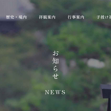
歴史・境内
拝観案内
行事案内
子授け
お知らせ
NEWS