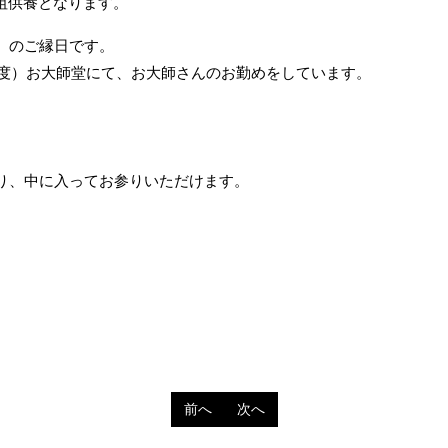
祖供養となります。
）のご縁日です。
分程度）お大師堂にて、お大師さんのお勤めをしています。
おり、中に入ってお参りいただけます。
共
有
前へ
次へ