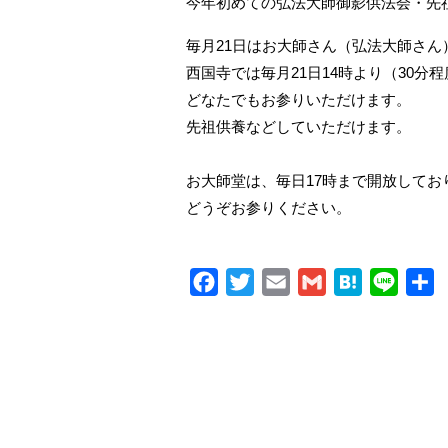
今年初めての弘法大師御影供法会・先
毎月21日はお大師さん（弘法大師さん
西国寺では毎月21日14時より（30
どなたでもお参りいただけます。
先祖供養などしていただけます。
お大師堂は、毎日17時まで開放して
どうぞお参りください。
Facebook
Twitter
Email
Gmail
Hatena
Line